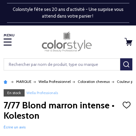
Colorstyle fête ses 20 ans d'activité - Une surprise vous
attend dans votre panier !
MENU
Rechercher
RE
MARQUE
Wella Professionnel
Coloration cheveux
Couleur pe
En stock
Wella Professionals
7/77 Blond marron intense •
AJOU
À
Koleston
LA
LISTE
D'ENV
Écrire un avis