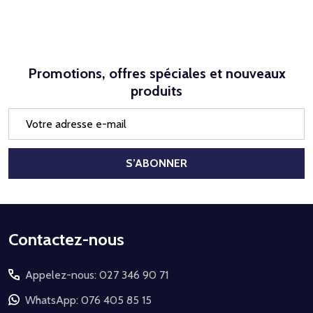
Promotions, offres spéciales et nouveaux
produits
Adresse
e-
mail
S’ABONNER
Début
Contactez-nous
du
Appelez-nous: 027 346 90 71
pied
de
WhatsApp: 076 405 85 15