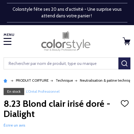
Colorstyle fête ses 20 ans d'activité - Une surprise vous
attend dans votre panier !
MENU
Rechercher
RE
PRODUIT COIFFURE
Technique
Neutralisation & patine techniqu
En stock
L'Oréal Professionnel
8.23 Blond clair irisé doré -
AJOU
À
Dialight
LA
LISTE
D'ENV
Écrire un avis