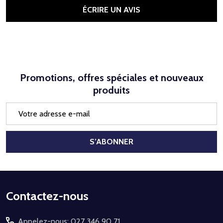
ÉCRIRE UN AVIS
Promotions, offres spéciales et nouveaux
produits
Adresse
e-
mail
S’ABONNER
Début
Contactez-nous
du
Appelez-nous: 027 346 90 71