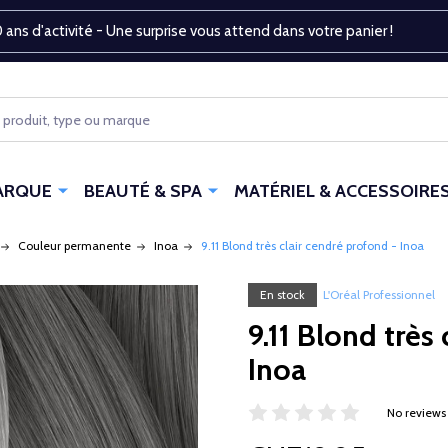
 ans d'activité - Une surprise vous attend dans votre panier !
ARQUE
BEAUTÉ & SPA
MATÉRIEL & ACCESSOIRE
Couleur permanente
Inoa
9.11 Blond très clair cendré profond - Inoa
En stock
L'Oréal Professionnel
9.11 Blond très
Inoa
No reviews