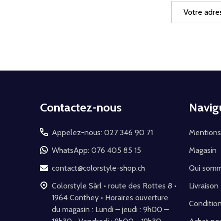
Adresse
e-
mail
Début
Contactez-nous
Navig
du
pied
Appelez-nous: 027 346 90 71
Mentions
de
WhatsApp: 076 405 85 15
Magasin
page
contact@colorstyle-shop.ch
Qui som
Colorstyle Sàrl • route des Rottes 8 •
Livraison
1964 Conthey • Horaires ouverture
Conditio
du magasin : Lundi – jeudi : 9h00 –