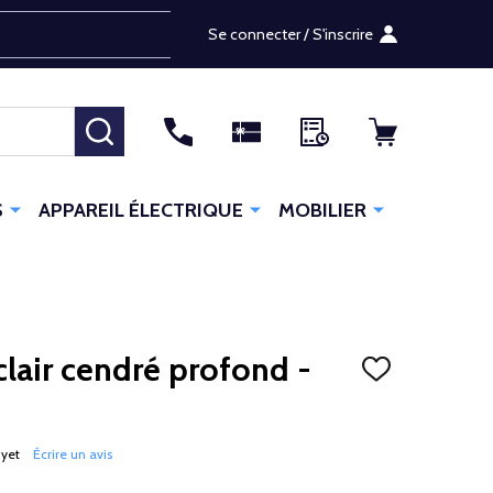
Se connecter / S'inscrire
RECHERCHER
S
APPAREIL ÉLECTRIQUE
MOBILIER
 clair cendré profond -
AJOUTER
À
LA
LISTE
D'ENVIES
 yet
Écrire un avis