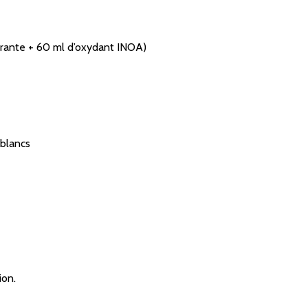
lorante + 60 ml d’oxydant INOA)
 blancs
ion.