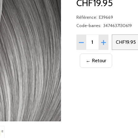
CHF19.95
Référence:
E39669
Code-barres:
3474637130619
Quantité:
CHF19.95
← Retour