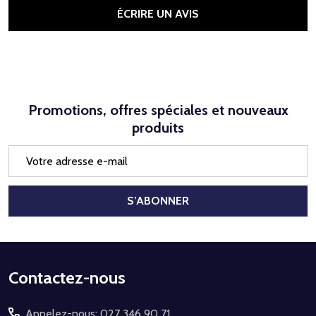
ÉCRIRE UN AVIS
Promotions, offres spéciales et nouveaux
produits
Adresse
e-
mail
S’ABONNER
Début
Contactez-nous
du
Appelez-nous: 027 346 90 71