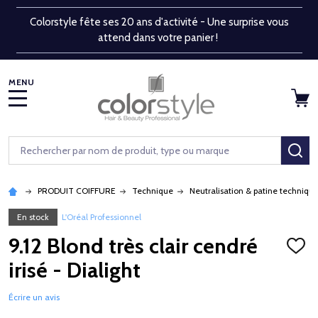
Colorstyle fête ses 20 ans d'activité - Une surprise vous
attend dans votre panier !
MENU
Rechercher
RE
PRODUIT COIFFURE
Technique
Neutralisation & patine techniqu
En stock
L'Oréal Professionnel
9.12 Blond très clair cendré
AJOU
À
irisé - Dialight
LA
LISTE
D'ENV
Écrire un avis