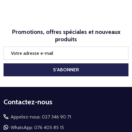
Promotions, offres spéciales et nouveaux
produits
Adresse
e-
mail
S’ABONNER
Début
Contactez-nous
du
Appelez-nous: 027 346 90 71
pied
de
WhatsApp: 076 405 85 15