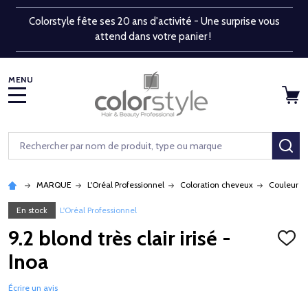
Colorstyle fête ses 20 ans d'activité - Une surprise vous
attend dans votre panier !
MENU
Rechercher
RE
MARQUE
L'Oréal Professionnel
Coloration cheveux
Couleur p
En stock
L'Oréal Professionnel
9.2 blond très clair irisé -
AJOU
À
Inoa
LA
LISTE
D'ENV
Écrire un avis