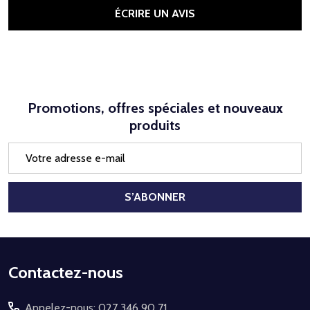
ÉCRIRE UN AVIS
Promotions, offres spéciales et nouveaux
produits
Adresse
e-
mail
S’ABONNER
Début
Contactez-nous
du
Appelez-nous: 027 346 90 71