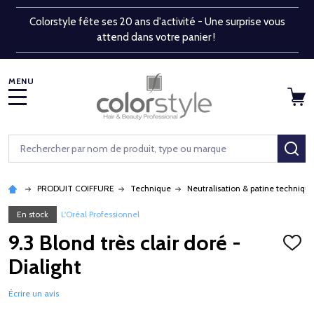
Colorstyle fête ses 20 ans d'activité - Une surprise vous
attend dans votre panier !
MENU
Rechercher
RE
PRODUIT COIFFURE
Technique
Neutralisation & patine techniqu
En stock
L'Oréal Professionnel
9.3 Blond très clair doré -
AJOU
À
Dialight
LA
LISTE
D'ENV
Écrire un avis