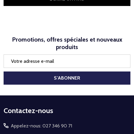
Promotions, offres spéciales et nouveaux
produits
Adresse
e-
mail
S’ABONNER
Début
Contactez-nous
du
Appelez-nous: 027 346 90 71
pied