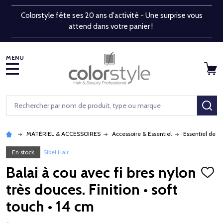
Colorstyle fête ses 20 ans d'activité - Une surprise vous
attend dans votre panier !
MENU
Rechercher
RE
MATÉRIEL & ACCESSOIRES
Accessoire & Essentiel
Essentiel de s
En stock
Sibel Hair
Balai à cou avec fi bres nylon
AJOU
À
très douces. Finition • soft
LA
LISTE
touch • 14 cm
D'ENV