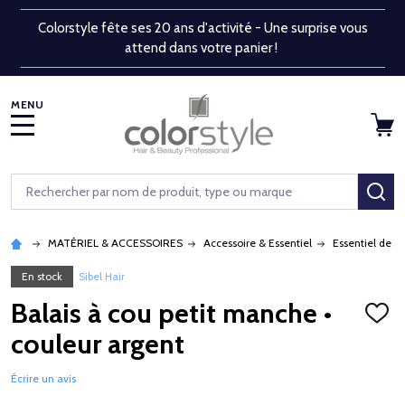
Colorstyle fête ses 20 ans d'activité - Une surprise vous
attend dans votre panier !
MENU
Rechercher
RE
MATÉRIEL & ACCESSOIRES
Accessoire & Essentiel
Essentiel de s
En stock
Sibel Hair
Balais à cou petit manche •
AJOU
À
couleur argent
LA
LISTE
D'ENV
Écrire un avis