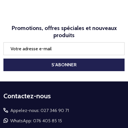
Promotions, offres spéciales et nouveaux
produits
Adresse
e-
mail
S’ABONNER
Début
Contactez-nous
du
Appelez-nous: 027 346 90 71
pied
de
WhatsApp: 076 405 85 15