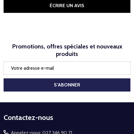
ÉCRIRE UN AVIS
Promotions, offres spéciales et nouveaux
produits
Adresse
e-
mail
S’ABONNER
Début
Contactez-nous
du
Appelez-nous: 027 346 90 71