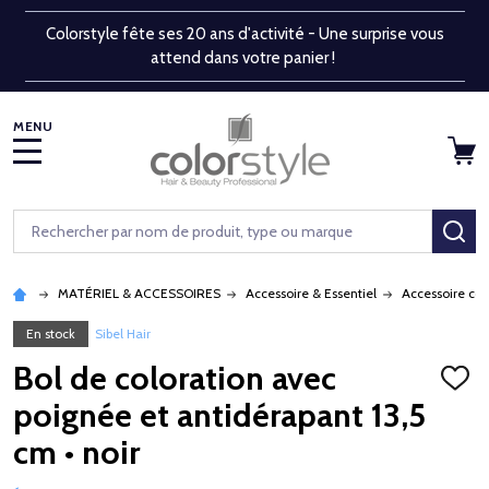
Colorstyle fête ses 20 ans d'activité - Une surprise vous
attend dans votre panier !
MENU
Rechercher
RE
MATÉRIEL & ACCESSOIRES
Accessoire & Essentiel
Accessoire co
En stock
Sibel Hair
Bol de coloration avec
AJOU
À
poignée et antidérapant 13,5
LA
LISTE
cm • noir
D'ENV