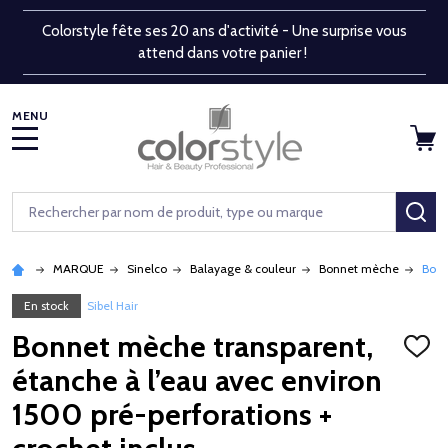
Colorstyle fête ses 20 ans d'activité - Une surprise vous
attend dans votre panier !
MENU
Rechercher
RE
MARQUE
Sinelco
Balayage & couleur
Bonnet mèche
Bonn
En stock
Sibel Hair
Bonnet mèche transparent,
AJOU
À
étanche à l’eau avec environ
LA
LISTE
1500 pré-perforations +
D'ENV