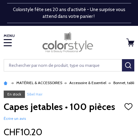
Colorstyle fête ses 20 ans d'activité - Une surprise vous
attend dans votre panier !
MENU
Rechercher
RE
MATÉRIEL & ACCESSOIRES
Accessoire & Essentiel
Bonnet, tablier
En stock
Sibel Hair
Capes jetables • 100 pièces
AJOU
À
LA
Écrire un avis
LISTE
D'ENV
CHF10.20