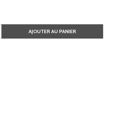
AJOUTER AU PANIER
E CARNET DE RENDEZ-VOUS 4 COLONNES, 150 PAGES.
QUANTITÉ DE CARNET DE RENDEZ-VOUS 4 COLONNES, 150