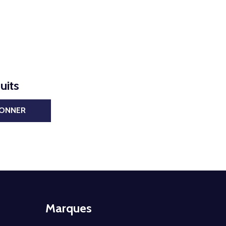
uits
BONNER
Marques