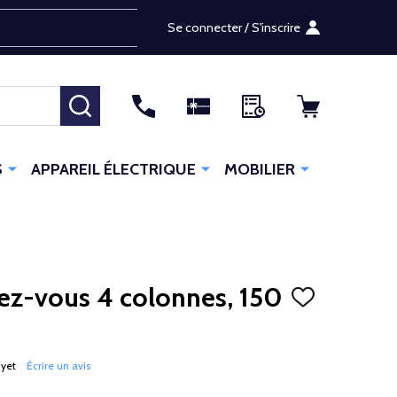
Se connecter / S'inscrire
RECHERCHER
S
APPAREIL ÉLECTRIQUE
MOBILIER
ez-vous 4 colonnes, 150
AJOUTER
À
LA
LISTE
D'ENVIES
 yet
Écrire un avis