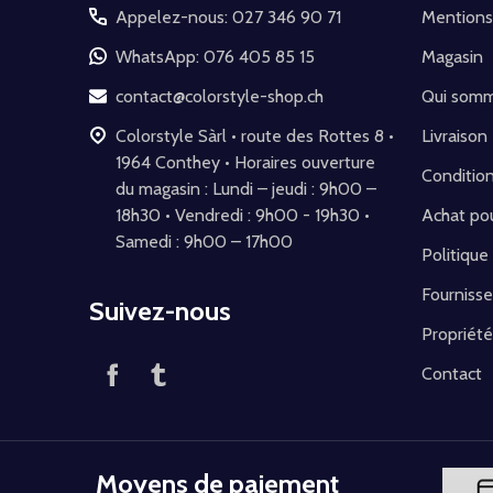
pied
Appelez-nous: 027 346 90 71
Mentions
de
WhatsApp: 076 405 85 15
Magasin
page
contact@colorstyle-shop.ch
Qui som
Colorstyle Sàrl • route des Rottes 8 •
Livraison
1964 Conthey • Horaires ouverture
Conditio
du magasin : Lundi – jeudi : 9h00 –
18h30 • Vendredi : 9h00 - 19h30 •
Achat pou
Samedi : 9h00 – 17h00
Politique
Fournisse
Suivez-nous
Propriété
Contact
Moyens de paiement