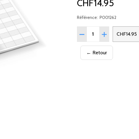
CHF14.95
Référence:
P001262
Quantité:
RÉDUIRE LA QUANTITÉ D
AUGMENTER LA 
CHF14.95
← Retour