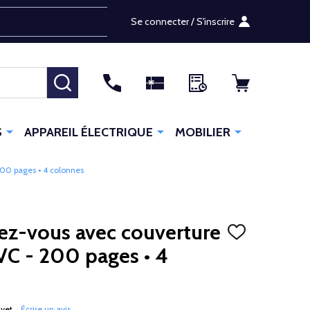
Se connecter / S'inscrire
RECHERCHER
S
APPAREIL ÉLECTRIQUE
MOBILIER
200 pages • 4 colonnes
ez-vous avec couverture
AJOUTER
À
VC - 200 pages • 4
LA
LISTE
D'ENVIES
 yet
Écrire un avis