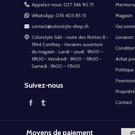
pied
Appelez-nous: 027 346 90 71
Mentions
de
WhatsApp: 076 405 85 15
Magasin
page
contact@colorstyle-shop.ch
Qui som
Colorstyle Sàrl • route des Rottes 8 •
Livraison
1964 Conthey • Horaires ouverture
Conditio
du magasin : Lundi – jeudi : 9h00 –
18h30 • Vendredi : 9h00 - 19h30 •
Achat pou
Samedi : 9h00 – 17h00
Politique
Fournisse
Suivez-nous
Propriété
Contact
Moyens de paiement