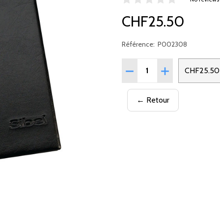
CHF25.50
Référence:
P002308
Quantité:
RÉDUIRE LA QUANTITÉ D
AUGMENTER LA 
CHF25.50
← Retour