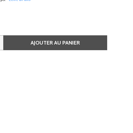
AJOUTER AU PANIER
E CARNET DE RENDEZ-VOUS AVEC COUVERTURE RENFORCÉE 
QUANTITÉ DE CARNET DE RENDEZ-VOUS AVEC COUVERTURE