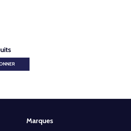
uits
BONNER
Marques