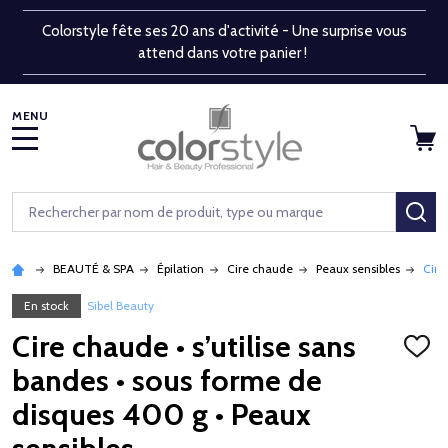
Colorstyle fête ses 20 ans d'activité - Une surprise vous
attend dans votre panier !
MENU
Rechercher
RE
BEAUTÉ & SPA
Épilation
Cire chaude
Peaux sensibles
Cire
En stock
Sibel Beauty
Cire chaude • s’utilise sans
AJOU
À
bandes • sous forme de
LA
LISTE
disques 400 g • Peaux
D'ENV