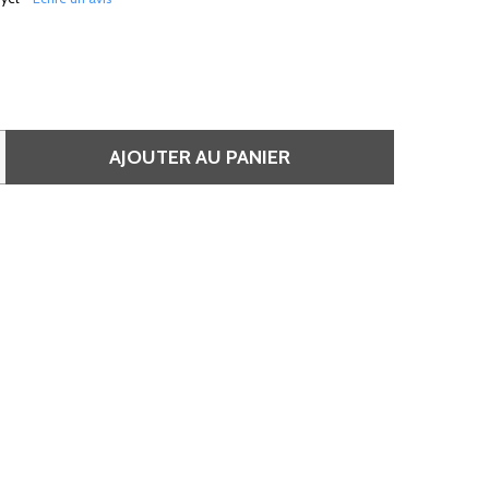
AJOUTER AU PANIER
 CIRE CHAUDE • S’UTILISE SANS BANDES • SOUS FORME DE 
QUANTITÉ DE CIRE CHAUDE • S’UTILISE SANS BANDES • SO