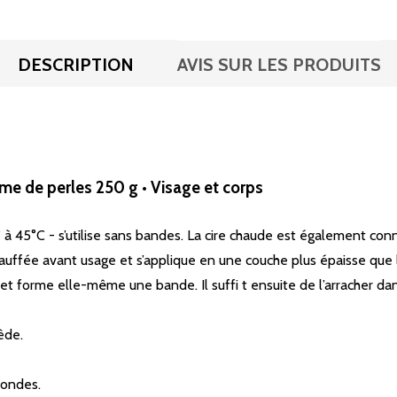
DESCRIPTION
AVIS SUR LES PRODUITS
orme de perles 250 g • Visage et corps
° à 45°C - s’utilise sans bandes. La cire chaude est également con
auffée avant usage et s’applique en une couche plus épaisse que la
ils et forme elle-même une bande. Il suffi t ensuite de l’arracher da
ède.
-ondes.