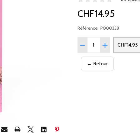
CHF14.95
Référence:
P000338
Quantité:
RÉDUIRE LA QUANTITÉ DE
AUGMENTER LA 
CHF14.95
← Retour