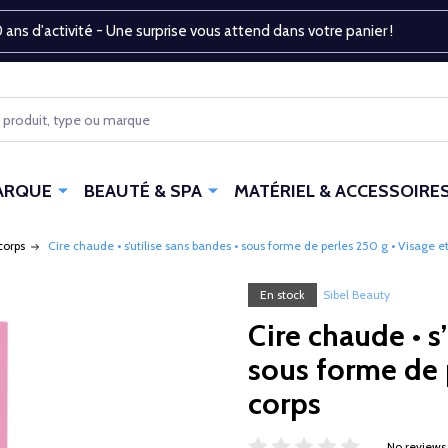
 ans d'activité - Une surprise vous attend dans votre panier !
ARQUE
BEAUTÉ & SPA
MATÉRIEL & ACCESSOIRE
corps
Cire chaude • s’utilise sans bandes • sous forme de perles 250 g • Visage e
En stock
Sibel Beauty
Cire chaude • s
sous forme de p
corps
No reviews