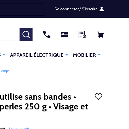
Se connecter / S'inscrire
RECHERCHER
S
APPAREIL ÉLECTRIQUE
MOBILIER
t corps
’utilise sans bandes •
AJOUTER
À
erles 250 g • Visage et
LA
LISTE
D'ENVIES
 yet
Écrire un avis