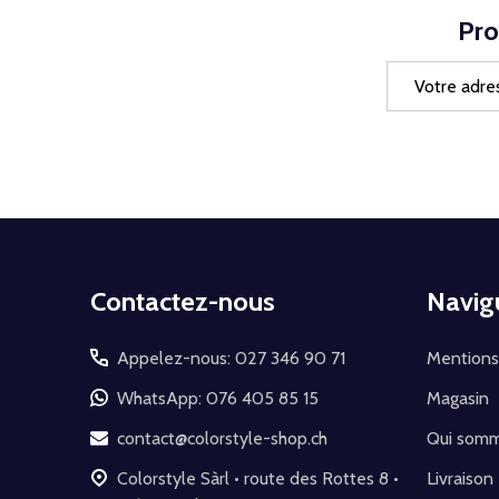
Pro
Adresse
e-
mail
Début
Contactez-nous
Navig
du
pied
Appelez-nous: 027 346 90 71
Mentions
de
WhatsApp: 076 405 85 15
Magasin
page
contact@colorstyle-shop.ch
Qui som
Colorstyle Sàrl • route des Rottes 8 •
Livraison