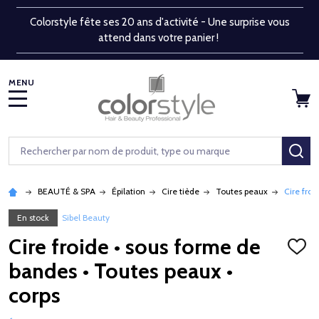
Colorstyle fête ses 20 ans d'activité - Une surprise vous
attend dans votre panier !
MENU
Rechercher
RE
BEAUTÉ & SPA
Épilation
Cire tiède
Toutes peaux
Cire froi
En stock
Sibel Beauty
Cire froide • sous forme de
AJOU
À
bandes • Toutes peaux •
LA
LISTE
corps
D'ENV