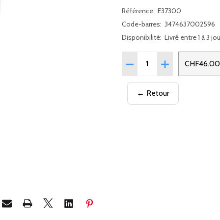
Référence:
E37300
Code-barres:
3474637002596
Disponibilité:
Livré entre 1 à 3 jo
Quantité:
RÉDUIRE LA QUANTITÉ DE
AUGMENTER LA 
CHF46.00
← Retour