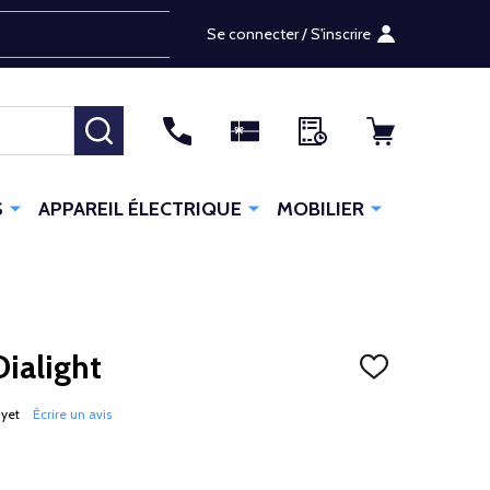
Se connecter / S'inscrire
RECHERCHER
S
APPAREIL ÉLECTRIQUE
MOBILIER
ialight
AJOUTER
À
LA
 yet
Écrire un avis
LISTE
D'ENVIES