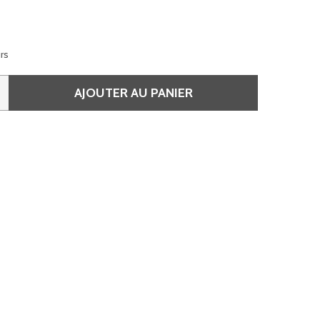
urs
AJOUTER AU PANIER
 CLEAR 250ML - DIALIGHT
QUANTITÉ DE CLEAR 250ML - DIALIGHT