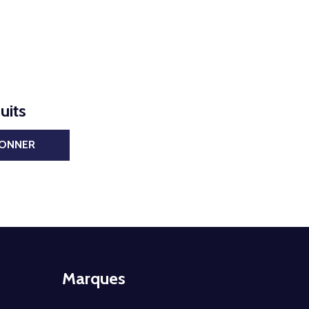
uits
BONNER
Marques