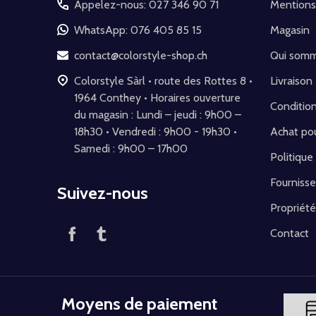
Appelez-nous: 027 346 90 71
Mentions
de
WhatsApp: 076 405 85 15
Magasin
page
contact@colorstyle-shop.ch
Qui som
Colorstyle Sàrl • route des Rottes 8 •
Livraison
1964 Conthey • Horaires ouverture
Conditio
du magasin : Lundi – jeudi : 9h00 –
18h30 • Vendredi : 9h00 - 19h30 •
Achat pou
Samedi : 9h00 – 17h00
Politique
Fournisse
Suivez-nous
Propriété
Contact
Moyens de paiement