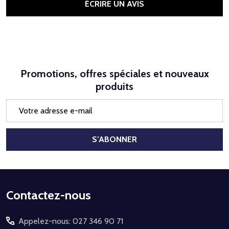
ÉCRIRE UN AVIS
Promotions, offres spéciales et nouveaux
produits
Adresse
e-
mail
S’ABONNER
Début
Contactez-nous
du
Appelez-nous: 027 346 90 71
pied