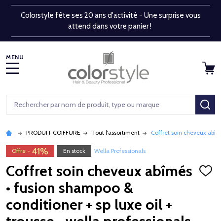
Colorstyle fête ses 20 ans d'activité - Une surprise vous
attend dans votre panier !
MENU
Rechercher
RE
PRODUIT COIFFURE
Tout l'assortiment
Coffret soin cheveux abîmé
41%
Offre -
En stock
Wella Professionals
Coffret soin cheveux abîmés
AJOU
À
• fusion shampoo &
LA
LISTE
conditioner + sp luxe oil +
D'ENV