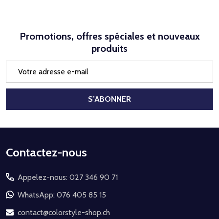
Promotions, offres spéciales et nouveaux
produits
Adresse
e-
mail
S’ABONNER
Début
Contactez-nous
du
Appelez-nous: 027 346 90 71
pied
de
WhatsApp: 076 405 85 15
page
contact@colorstyle-shop.ch