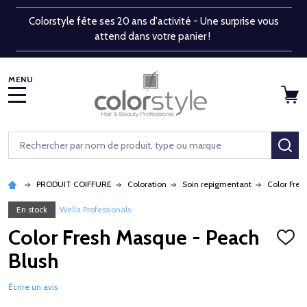
Colorstyle fête ses 20 ans d'activité - Une surprise vous
attend dans votre panier !
MENU
Rechercher
RE
PRODUIT COIFFURE
Coloration
Soin repigmentant
Color Fre
En stock
Wella Professionals
Color Fresh Masque - Peach
AJOU
À
Blush
LA
LISTE
D'ENV
Écrire un avis