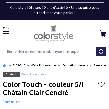
Colorstyle fête ses 20 ans d'activité - Une surprise vous
attend dans votre panier !
MENU
Rechercher
RE
MARQUE
Wella Professionnel
Coloration cheveux
Semi-perm
En stock
Wella Professionals
Color Touch - couleur 5/1
AJOU
À
Châtain Clair Cendré
LA
LISTE
D'ENV
Écrire un avis