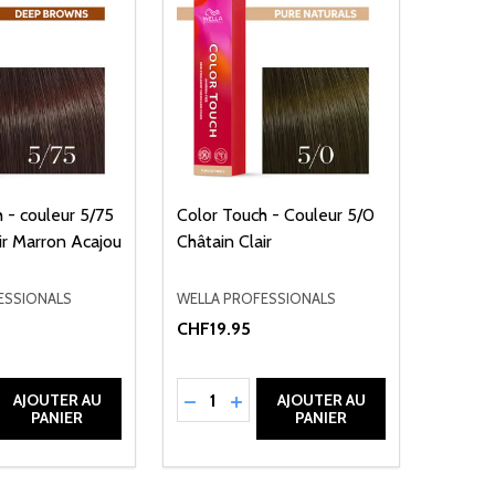
 - couleur 5/75
Color Touch - Couleur 5/0
ir Marron Acajou
Châtain Clair
ESSIONALS
WELLA PROFESSIONALS
CHF19.95
Quantité:
EFINED
LA QUANTITÉ DE UNDEFINED
MENTER LA QUANTITÉ DE UNDEFINED
RÉDUIRE LA QUANTITÉ DE UNDEFINE
AUGMENTER LA QUANTITÉ DE 
AJOUTER AU
AJOUTER AU
PANIER
PANIER