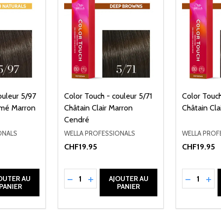
ouleur 5/97
Color Touch - couleur 5/71
Color Touch
umé Marron
Châtain Clair Marron
Châtain Cla
Cendré
ONALS
WELLA PROFESSIONALS
WELLA PROF
CHF19.95
CHF19.95
Quantité:
Quantité:
NED
QUANTITÉ DE UNDEFINED
TER LA QUANTITÉ DE UNDEFINED
RÉDUIRE LA QUANTITÉ DE UNDEFINED
AUGMENTER LA QUANTITÉ DE UND
RÉDUIRE 
AUG
OUTER AU
AJOUTER AU
PANIER
PANIER