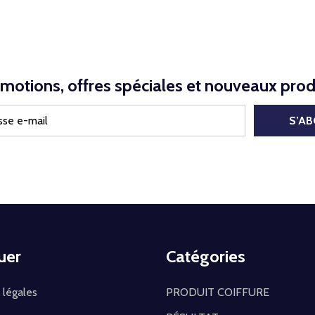
motions, offres spéciales et nouveaux prod
S’A
uer
Catégories
 légales
PRODUIT COIFFURE