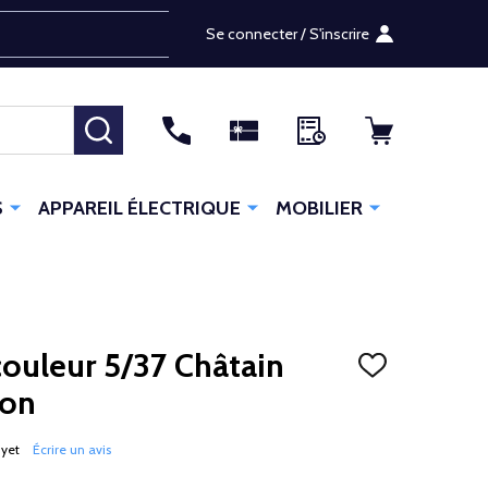
Se connecter / S'inscrire
RECHERCHER
S
APPAREIL ÉLECTRIQUE
MOBILIER
couleur 5/37 Châtain
AJOUTER
À
ron
LA
LISTE
D'ENVIES
 yet
Écrire un avis