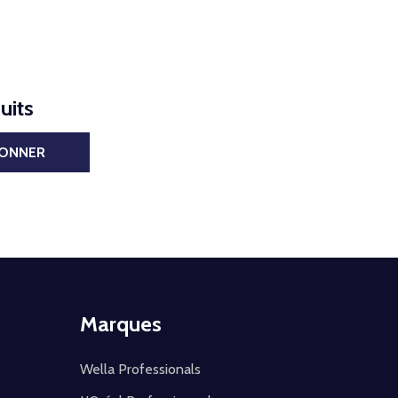
uits
BONNER
Marques
Wella Professionals