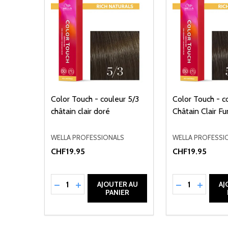
Color Touch - couleur 5/3
Color Touch - c
châtain clair doré
Châtain Clair F
WELLA PROFESSIONALS
WELLA PROFESSI
CHF19.95
CHF19.95
Quantité:
Quantité:
RÉDUIRE LA QUANTITÉ DE UNDEFINED
AUGMENTER LA QUANTITÉ DE UNDEFI
RÉDUIRE LA 
AUGMEN
AJOUTER AU
AJ
PANIER