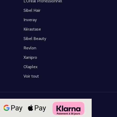
L'Oréal Professionnel
Sibel Hair
Inveray
Kérastase
Sibel Beauty
Revlon
Xanipro
Olaplex
Voir tout