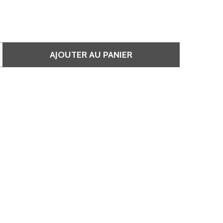
AJOUTER AU PANIER
E COLOR TOUCH - COULEUR 5/37 CHÂTAIN CLAIR DORÉ MA
QUANTITÉ DE COLOR TOUCH - COULEUR 5/37 CHÂTAIN CL