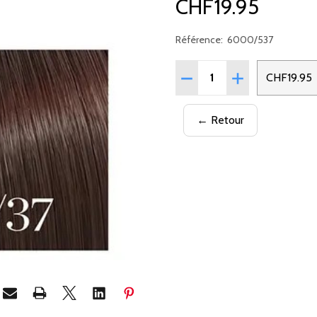
CHF19.95
Référence:
6000/537
Quantité:
RÉDUIRE LA QUANTITÉ D
AUGMENTER LA 
CHF19.95
← Retour