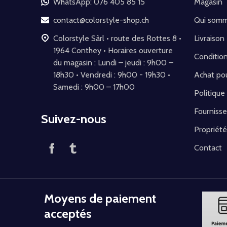
WhatsApp: 076 405 85 15
Magasin
page
contact@colorstyle-shop.ch
Qui som
Colorstyle Sàrl • route des Rottes 8 •
Livraison
1964 Conthey • Horaires ouverture
Conditio
du magasin : Lundi – jeudi : 9h00 –
18h30 • Vendredi : 9h00 - 19h30 •
Achat pou
Samedi : 9h00 – 17h00
Politique
Fournisse
Suivez-nous
Propriété
Contact
Moyens de paiement
acceptés