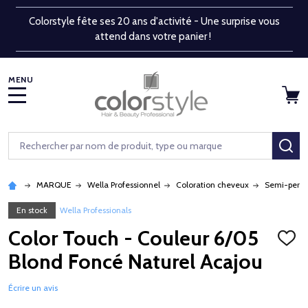
Colorstyle fête ses 20 ans d'activité - Une surprise vous
attend dans votre panier !
MENU
Rechercher
RE
MARQUE
Wella Professionnel
Coloration cheveux
Semi-perm
En stock
Wella Professionals
Color Touch - Couleur 6/05
AJOU
À
Blond Foncé Naturel Acajou
LA
LISTE
D'ENV
Écrire un avis