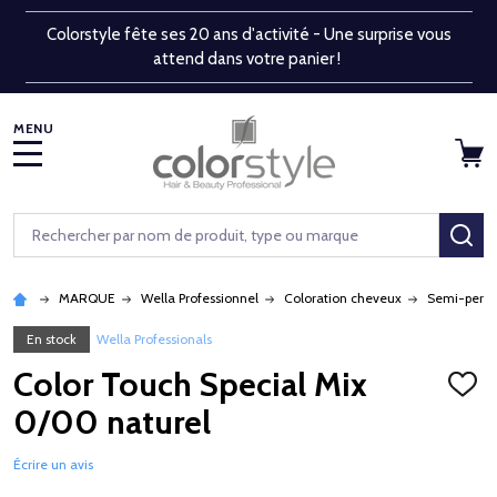
Colorstyle fête ses 20 ans d'activité - Une surprise vous
attend dans votre panier !
MENU
Rechercher
RE
MARQUE
Wella Professionnel
Coloration cheveux
Semi-perm
En stock
Wella Professionals
Color Touch Special Mix
AJOU
À
0/00 naturel
LA
LISTE
D'ENV
Écrire un avis