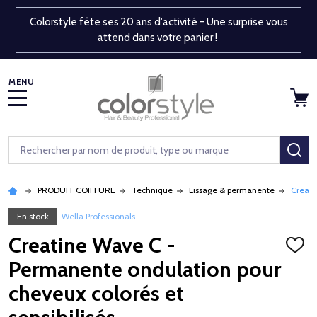
Colorstyle fête ses 20 ans d'activité - Une surprise vous
attend dans votre panier !
MENU
Rechercher
RE
PRODUIT COIFFURE
Technique
Lissage & permanente
Creati
En stock
Wella Professionals
Creatine Wave C -
AJOU
À
Permanente ondulation pour
LA
LISTE
cheveux colorés et
D'ENV