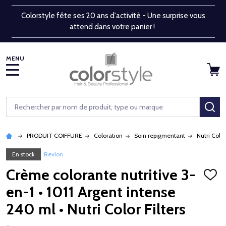
Colorstyle fête ses 20 ans d'activité - Une surprise vous
attend dans votre panier !
MENU
Rechercher
RE
PRODUIT COIFFURE
Coloration
Soin repigmentant
Nutri Color
En stock
Revlon
Crème colorante nutritive 3-
AJOU
À
en-1 • 1011 Argent intense
LA
LISTE
240 ml • Nutri Color Filters
D'ENV