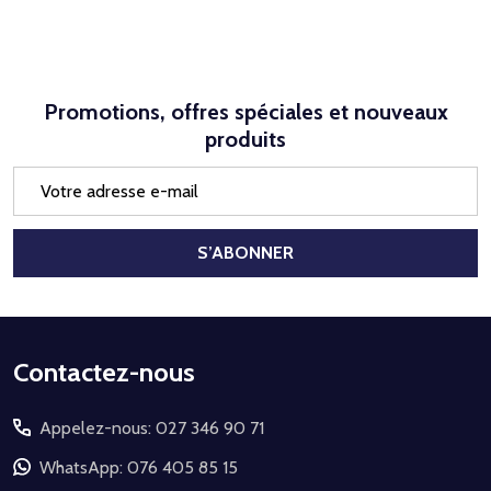
Promotions, offres spéciales et nouveaux
produits
Adresse
e-
mail
S’ABONNER
Début
Contactez-nous
du
Appelez-nous: 027 346 90 71
pied
de
WhatsApp: 076 405 85 15