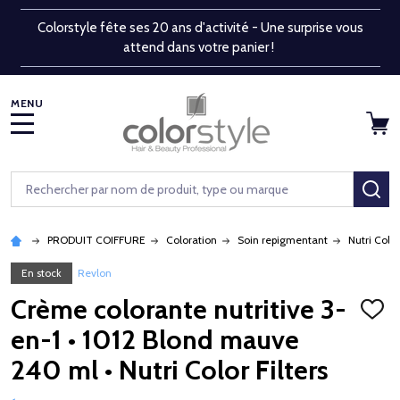
Colorstyle fête ses 20 ans d'activité - Une surprise vous
attend dans votre panier !
MENU
Rechercher
RE
PRODUIT COIFFURE
Coloration
Soin repigmentant
Nutri Color
En stock
Revlon
Crème colorante nutritive 3-
AJOU
À
en-1 • 1012 Blond mauve
LA
LISTE
240 ml • Nutri Color Filters
D'ENV