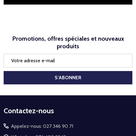
Promotions, offres spéciales et nouveaux
produits
Adresse
e-
mail
S’ABONNER
Début
Contactez-nous
du
Appelez-nous: 027 346 90 71
pied