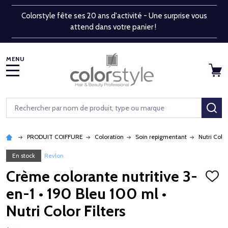
Colorstyle fête ses 20 ans d'activité - Une surprise vous
attend dans votre panier !
MENU
Rechercher
RE
PRODUIT COIFFURE
Coloration
Soin repigmentant
Nutri Color
En stock
Revlon
Crème colorante nutritive 3-
AJOU
À
en-1 • 190 Bleu 100 ml •
LA
LISTE
Nutri Color Filters
D'ENV