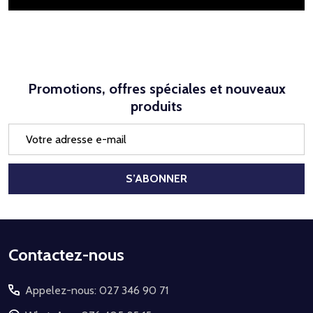
Promotions, offres spéciales et nouveaux
produits
Adresse
e-
mail
S’ABONNER
Début
Contactez-nous
du
Appelez-nous: 027 346 90 71
pied