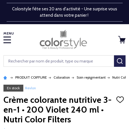
Colorstyle fête ses 20 ans d'activité - Une surprise vous
attend dans votre panier !
MENU
Rechercher
RE
PRODUIT COIFFURE
Coloration
Soin repigmentant
Nutri Color
En stock
Revlon
Crème colorante nutritive 3-
AJOU
À
en-1 • 200 Violet 240 ml •
LA
LISTE
Nutri Color Filters
D'ENV