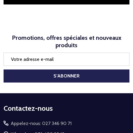
Promotions, offres spéciales et nouveaux
produits
Adresse
e-
mail
S’ABONNER
Début
Contactez-nous
du
Appelez-nous: 027 346 90 71
pied