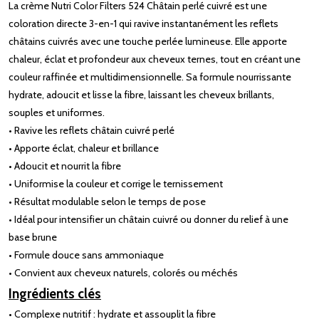
La crème Nutri Color Filters 524 Châtain perlé cuivré est une
coloration directe 3-en-1 qui ravive instantanément les reflets
châtains cuivrés avec une touche perlée lumineuse. Elle apporte
chaleur, éclat et profondeur aux cheveux ternes, tout en créant une
couleur raffinée et multidimensionnelle. Sa formule nourrissante
hydrate, adoucit et lisse la fibre, laissant les cheveux brillants,
souples et uniformes.
• Ravive les reflets châtain cuivré perlé
• Apporte éclat, chaleur et brillance
• Adoucit et nourrit la fibre
• Uniformise la couleur et corrige le ternissement
• Résultat modulable selon le temps de pose
• Idéal pour intensifier un châtain cuivré ou donner du relief à une
base brune
• Formule douce sans ammoniaque
• Convient aux cheveux naturels, colorés ou méchés
Ingrédients clés
• Complexe nutritif : hydrate et assouplit la fibre