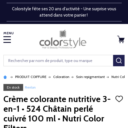
Colorstyle fête ses 20 ans d'activité - Une surprise vous
attend dans votre panier !
MENU
Rechercher
RE
PRODUIT COIFFURE
Coloration
Soin repigmentant
Nutri Color
En stock
Revlon
Crème colorante nutritive 3-
AJOU
À
en-1 • 524 Châtain perlé
LA
LISTE
cuivré 100 ml • Nutri Color
D'ENV