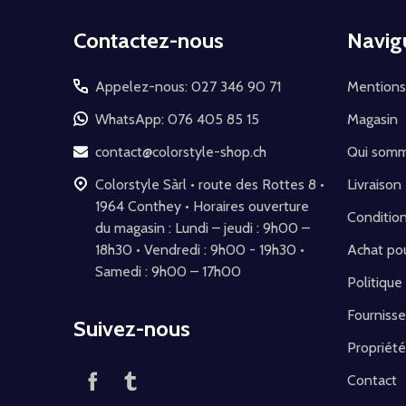
Début
Contactez-nous
Navig
du
pied
Appelez-nous: 027 346 90 71
Mentions
de
WhatsApp: 076 405 85 15
Magasin
page
contact@colorstyle-shop.ch
Qui som
Colorstyle Sàrl • route des Rottes 8 •
Livraison
1964 Conthey • Horaires ouverture
Conditio
du magasin : Lundi – jeudi : 9h00 –
18h30 • Vendredi : 9h00 - 19h30 •
Achat pou
Samedi : 9h00 – 17h00
Politique
Fournisse
Suivez-nous
Propriété
Contact