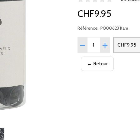
CHF9.95
Référence:
P000623 Kara
Quantité:
CHF9.95
← Retour