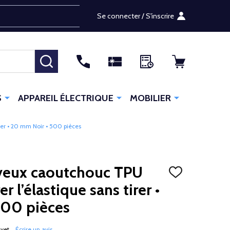
Se connecter / S'inscrire
RECHERCHER
S
APPAREIL ÉLECTRIQUE
MOBILIER
rer • 20 mm Noir • 500 pièces
eveux caoutchouc TPU
AJOUTER
À
r l’élastique sans tirer •
LA
LISTE
500 pièces
D'ENVIES
 yet
Écrire un avis