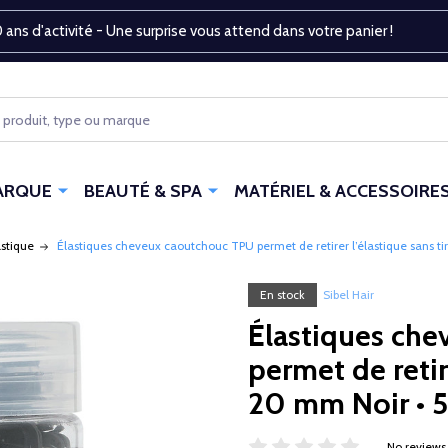
 ans d'activité - Une surprise vous attend dans votre panier !
ARQUE
BEAUTÉ & SPA
MATÉRIEL & ACCESSOIRE
astique
Élastiques cheveux caoutchouc TPU permet de retirer l’élastique sans ti
En stock
Sibel Hair
Élastiques ch
permet de retire
20 mm Noir • 
No reviews