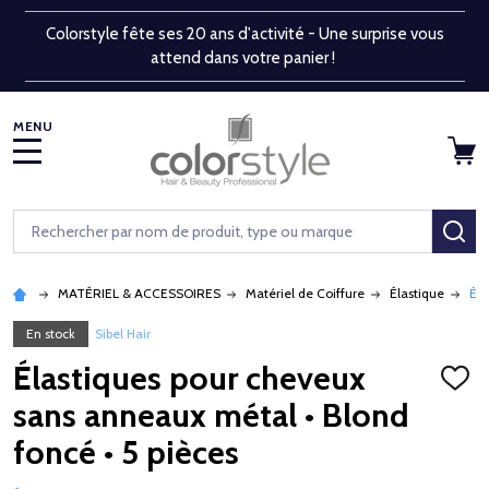
Colorstyle fête ses 20 ans d'activité - Une surprise vous
attend dans votre panier !
MENU
Rechercher
RE
MATÉRIEL & ACCESSOIRES
Matériel de Coiffure
Élastique
Éla
En stock
Sibel Hair
Élastiques pour cheveux
AJOU
À
sans anneaux métal • Blond
LA
LISTE
foncé • 5 pièces
D'ENV