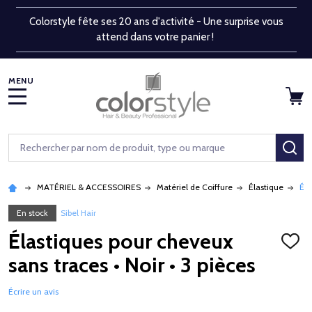
Colorstyle fête ses 20 ans d'activité - Une surprise vous
attend dans votre panier !
MENU
Rechercher
RE
MATÉRIEL & ACCESSOIRES
Matériel de Coiffure
Élastique
Éla
En stock
Sibel Hair
Élastiques pour cheveux
AJOU
À
sans traces • Noir • 3 pièces
LA
LISTE
D'ENV
Écrire un avis