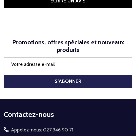
ÉCRIRE UN AVIS
Promotions, offres spéciales et nouveaux
produits
Adresse
e-
mail
S’ABONNER
Début
Contactez-nous
du
Appelez-nous: 027 346 90 71
pied