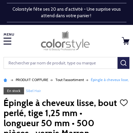
Colorstyle fête ses 20 ans d'activité - Une surprise vous
attend dans votre panier !
MENU
Rechercher
RE
PRODUIT COIFFURE
Tout l'assortiment
Épingle à cheveux lisse, 
En stock
Sibel Hair
Épingle à cheveux lisse, bout
AJOU
À
perlé, tige 1,25 mm •
LA
LISTE
longueur 50 mm • 500
D'ENV