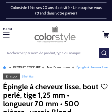
Colorstyle fête ses 20 ans d'activité - Une surprise vous
attend dans votre panier !
MENU
Rechercher
RE
PRODUIT COIFFURE
Tout l'assortiment
Épingle à cheveux lisse, b
En stock
Sibel Hair
Épingle à cheveux lisse, bout
AJOU
À
perlé, tige 1,25 mm •
LA
LISTE
longueur 70 mm • 500
D'ENV