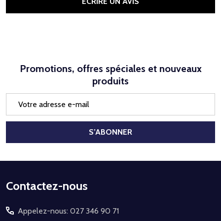
ÉCRIRE UN AVIS
Promotions, offres spéciales et nouveaux
produits
Adresse
e-
mail
S’ABONNER
Début
Contactez-nous
du
Appelez-nous: 027 346 90 71
pied