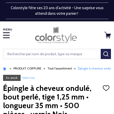
Colorstyle fête ses 20 ans d'activité - Une surprise vous
attend dans votre panier !
MENU
Rechercher
RE
PRODUIT COIFFURE
Tout l'assortiment
Épingle à cheveux ondulé,
En stock
Sibel Hair
Épingle à cheveux ondulé,
AJOU
À
bout perlé, tige 1,25 mm •
LA
LISTE
longueur 35 mm • 500
D'ENV