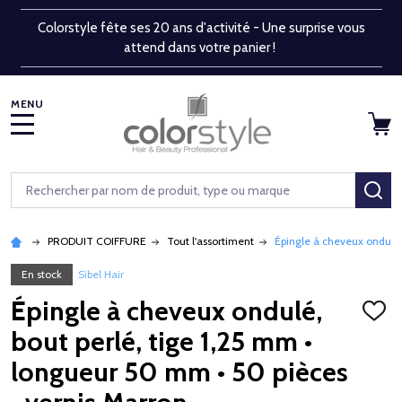
Colorstyle fête ses 20 ans d'activité - Une surprise vous
attend dans votre panier !
MENU
Rechercher
RE
PRODUIT COIFFURE
Tout l'assortiment
Épingle à cheveux ondulé,
En stock
Sibel Hair
Épingle à cheveux ondulé,
AJOU
À
bout perlé, tige 1,25 mm •
LA
LISTE
longueur 50 mm • 50 pièces
D'ENV