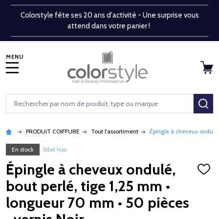
Colorstyle fête ses 20 ans d'activité - Une surprise vous
attend dans votre panier !
MENU
Rechercher
RE
PRODUIT COIFFURE
Tout l'assortiment
Épingle à cheveux ondulé, 
En stock
Sibel Hair
Épingle à cheveux ondulé,
AJOU
À
bout perlé, tige 1,25 mm •
LA
LISTE
longueur 70 mm • 50 pièces
D'ENV