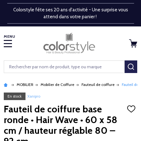
Colorstyle fête ses 20 ans d'activité - Une surprise vous
attend dans votre panier !
MENU
Rechercher
RE
MOBILIER
Mobilier de Coiffure
Fauteuil de coiffure
Fauteil de 
En stock
Xanipro
Fauteil de coiffure base
AJOU
À
ronde • Hair Wave • 60 x 58
LA
LISTE
cm / hauteur réglable 80 –
D'ENV