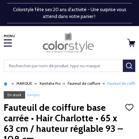
Colorstyle fête ses 20 ans d'activité - Une surprise vous
attend dans votre panier !
MENU
Rechercher
RE
MARQUE
Xanitalia Pro
Fauteuil de coiffure
Fauteuil de coiffur
En stock
Xanipro
Fauteuil de coiffure base
AJOU
À
carrée • Hair Charlotte • 65 x
LA
LISTE
63 cm / hauteur réglable 93 –
D'ENV