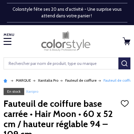
Colorstyle fête ses 20 ans d'activité - Une surprise vous
attend dans votre panier !
MENU
Rechercher
RE
MARQUE
Xanitalia Pro
Fauteuil de coiffure
Fauteuil de coiffu
En stock
Xanipro
Fauteuil de coiffure base
AJOU
À
carrée • Hair Moon • 60 x 52
LA
LISTE
cm / hauteur réglable 94 –
D'ENV