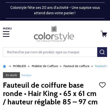
Colorstyle fête ses 20 ans d'activité - Une surprise vous
attend dans votre panier !
MENU
Rechercher
RE
MOBILIER
Mobilier de Coiffure
Fauteuil de coiffure
Fauteuil de
En stock
Xanipro
Fauteuil de coiffure base
AJOU
À
ronde • Hair King • 65 x 61 cm
LA
LISTE
/ hauteur réglable 85 – 97 cm
D'ENV