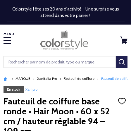
Colorstyle fête ses 20 ans d'activité - Une surprise vous
attend dans votre panier !
MENU
Rechercher
RE
MARQUE
Xanitalia Pro
Fauteuil de coiffure
Fauteuil de coiffu
En stock
Xanipro
Fauteuil de coiffure base
AJOU
À
ronde • Hair Moon • 60 x 52
LA
LISTE
cm / hauteur réglable 94 –
D'ENV