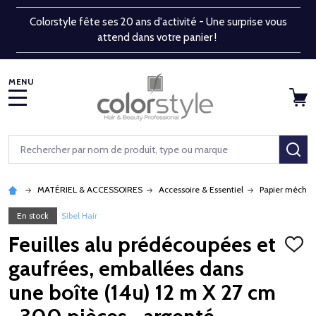
Colorstyle fête ses 20 ans d'activité - Une surprise vous
attend dans votre panier !
MENU
Rechercher
RE
MATÉRIEL & ACCESSOIRES
Accessoire & Essentiel
Papier mèche, 
En stock
Sibel Hair
Feuilles alu prédécoupées et
AJOU
À
gaufrées, emballées dans
LA
LISTE
une boîte (14u) 12 m X 27 cm
D'ENV