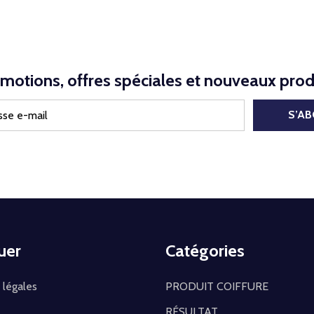
motions, offres spéciales et nouveaux prod
S’A
uer
Catégories
 légales
PRODUIT COIFFURE
RÉSULTAT