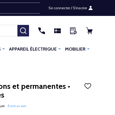
Se connecter / S'inscrire
RECHERCHER
S
APPAREIL ÉLECTRIQUE
MOBILIER
ions et permanentes •
AJOUTER
À
es
LA
LISTE
D'ENVIES
 yet
Écrire un avis