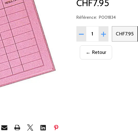
CHF7.95
Référence:
P001834
Quantité:
RÉDUIRE LA QUANTITÉ DE
AUGMENTER LA 
CHF7.95
← Retour