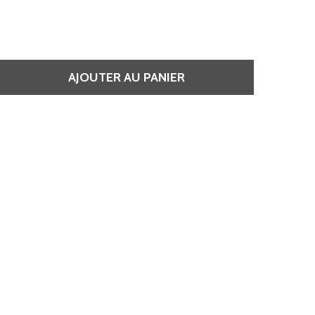
AJOUTER AU PANIER
 FICHES COLORATIONS ET PERMANENTES • ROSE • 50 PIÈC
QUANTITÉ DE FICHES COLORATIONS ET PERMANENTES • ROS