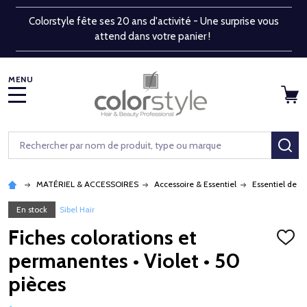
Colorstyle fête ses 20 ans d'activité - Une surprise vous
attend dans votre panier !
MENU
Rechercher
RE
MATÉRIEL & ACCESSOIRES
Accessoire & Essentiel
Essentiel de s
En stock
Sibel Hair
Fiches colorations et
AJOU
À
permanentes • Violet • 50
LA
LISTE
pièces
D'ENV