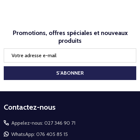
Promotions, offres spéciales et nouveaux
produits
Adresse
e-
mail
S’ABONNER
Début
Contactez-nous
du
Appelez-nous: 027 346 90 71
pied
de
WhatsApp: 076 405 85 15