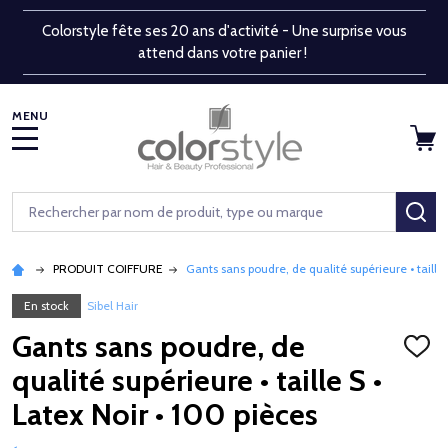
Colorstyle fête ses 20 ans d'activité - Une surprise vous
attend dans votre panier !
MENU
Rechercher
RE
PRODUIT COIFFURE
Gants sans poudre, de qualité supérieure • taille 
En stock
Sibel Hair
Gants sans poudre, de
AJOU
À
qualité supérieure • taille S •
LA
LISTE
Latex Noir • 100 pièces
D'ENV