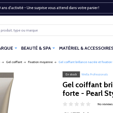
 ans d'activité - Une surprise vous attend dans votre panier !
ARQUE
BEAUTÉ & SPA
MATÉRIEL & ACCESSOIRE
e
Gel coiffant
Fixation moyenne
Gel coiffant brillance nacrée et fixation
En stock
Wella Professionals
Gel coiffant br
forte - Pearl S
No reviews