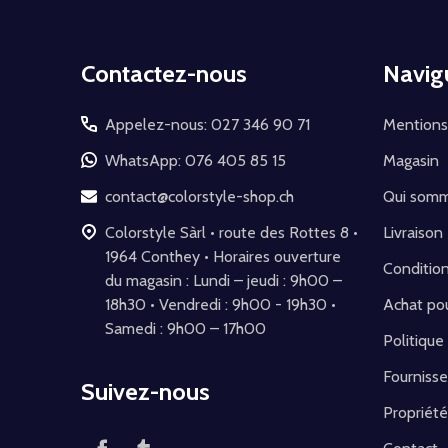
Début
Contactez-nous
Navig
du
pied
Appelez-nous: 027 346 90 71
Mentions
de
WhatsApp: 076 405 85 15
Magasin
page
contact@colorstyle-shop.ch
Qui som
Colorstyle Sàrl • route des Rottes 8 •
Livraison
1964 Conthey • Horaires ouverture
Conditio
du magasin : Lundi – jeudi : 9h00 –
18h30 • Vendredi : 9h00 - 19h30 •
Achat pou
Samedi : 9h00 – 17h00
Politique
Fournisse
Suivez-nous
Propriété