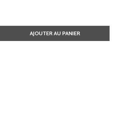
AJOUTER AU PANIER
 GEL COIFFANT BRILLANCE NACRÉE ET FIXATION FORTE - P
QUANTITÉ DE GEL COIFFANT BRILLANCE NACRÉE ET FIXATI