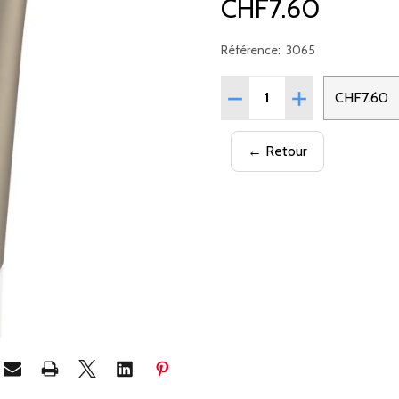
CHF7.60
Référence:
3065
Quantité:
RÉDUIRE LA QUANTITÉ DE
AUGMENTER LA 
CHF7.60
← Retour