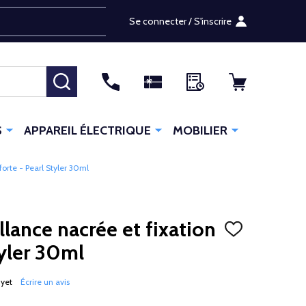
Se connecter / S'inscrire
RECHERCHER
S
APPAREIL ÉLECTRIQUE
MOBILIER
 forte - Pearl Styler 30ml
illance nacrée et fixation
AJOUTER
À
tyler 30ml
LA
LISTE
D'ENVIES
 yet
Écrire un avis