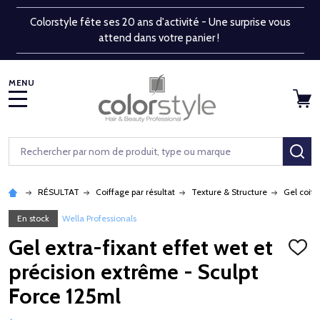
Colorstyle fête ses 20 ans d'activité - Une surprise vous
attend dans votre panier !
MENU
Rechercher
RE
RÉSULTAT
Coiffage par résultat
Texture & Structure
Gel coiff
En stock
Wella Professionals
Gel extra-fixant effet wet et
AJOU
À
précision extrême - Sculpt
LA
LISTE
Force 125ml
D'ENV