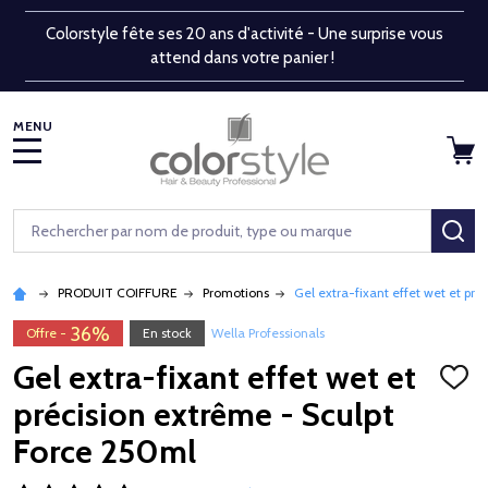
Colorstyle fête ses 20 ans d'activité - Une surprise vous
attend dans votre panier !
MENU
Rechercher
RE
PRODUIT COIFFURE
Promotions
Gel extra-fixant effet wet et pr
36%
Offre -
En stock
Wella Professionals
Gel extra-fixant effet wet et
AJOU
À
précision extrême - Sculpt
LA
LISTE
Force 250ml
D'ENV