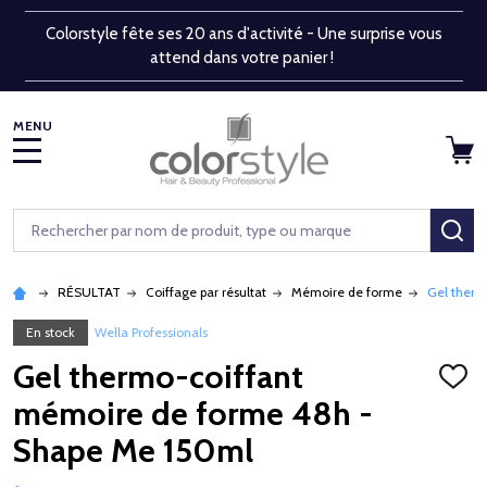
Colorstyle fête ses 20 ans d'activité - Une surprise vous
attend dans votre panier !
MENU
Rechercher
RE
RÉSULTAT
Coiffage par résultat
Mémoire de forme
Gel therm
En stock
Wella Professionals
Gel thermo-coiffant
AJOU
À
mémoire de forme 48h -
LA
LISTE
Shape Me 150ml
D'ENV